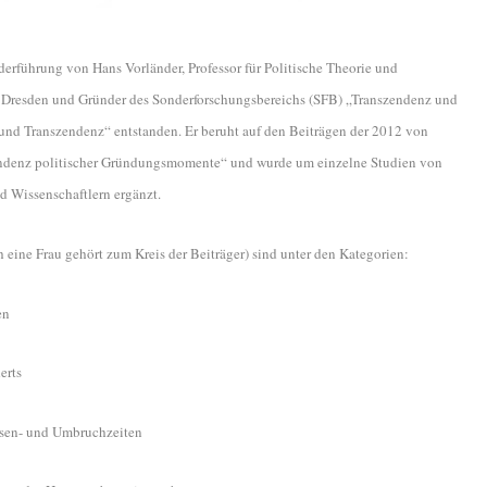
derführung von Hans Vorländer, Professor für Politische Theorie und
t Dresden und Gründer des Sonderforschungsbereichs (SFB) „Transzendenz und
nd Transzendenz“ entstanden. Er beruht auf den Beiträgen der 2012 von
ndenz politischer Gründungsmomente“ und wurde um einzelne Studien von
d Wissenschaftlern ergänzt.
 eine Frau gehört zum Kreis der Beiträger) sind unter den Kategorien:
en
erts
isen- und Umbruchzeiten