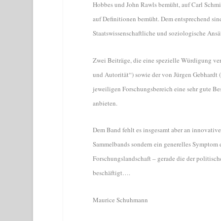
Hobbes und John Rawls bemüht, auf Carl Schmit
auf Definitionen bemüht. Dem entsprechend sind
Staatswissenschaftliche und soziologische Ansä
Zwei Beiträge, die eine spezielle Würdigung ver
und Autorität“) sowie der von Jürgen Gebhardt („
jeweiligen Forschungsbereich eine sehr gute Be
anbieten.
Dem Band fehlt es insgesamt aber an innovativen
Sammelbands sondern ein generelles Symptom des
Forschungslandschaft – gerade die der politis
beschäftigt….
Maurice Schuhmann