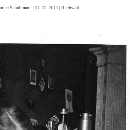
urice Schuhmann
|
01. 07. 2013
|
Buchwelt