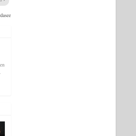
dasee
gen
–