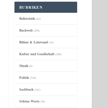
RUBRIKEN
Belletristik
(41)
Buchwelt
(256)
Bühne & Leinwand
(14)
Kultur und Gesellschaft
(246)
Musik
(8)
Politik
(716)
Sachbuch
(141)
Schöne Worte
(36)