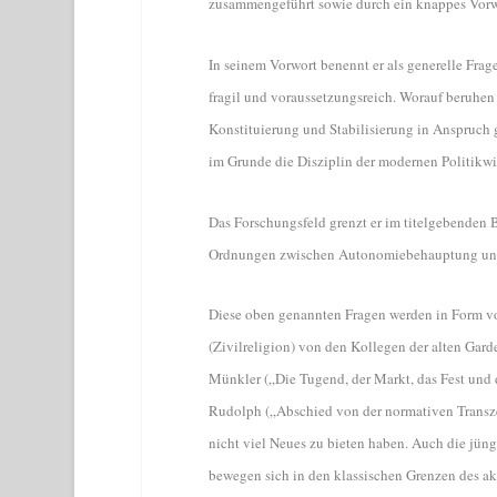
zusammengeführt sowie durch ein knappes Vorw
In seinem Vorwort benennt er als generelle Fra
fragil und voraussetzungsreich. Worauf beruhen
Konstituierung und Stabilisierung in Anspruch g
im Grunde die Disziplin der modernen Politikwi
Das Forschungsfeld grenzt er im titelgebenden 
Ordnungen zwischen Autonomiebehauptung und U
Diese oben genannten Fragen werden in Form von
(Zivilreligion) von den Kollegen der alten Garde
Münkler („Die Tugend, der Markt, das Fest und
Rudolph („Abschied von der normativen Transzend
nicht viel Neues zu bieten haben. Auch die jüng
bewegen sich in den klassischen Grenzen des ak