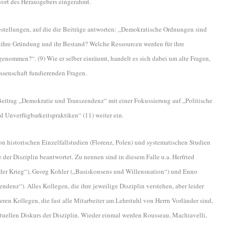
ort des Herausgebers eingerahmt.
gestellungen, auf die die Beiträge antworten: „Demokratische Ordnungen sind
 ihre Gründung und ihr Bestand? Welche Ressourcen werden für ihre
enommen?“. (9) Wie er selber einräumt, handelt es sich dabei um alte Fragen,
ssenschaft fundierenden Fragen.
Beitrag „Demokratie und Transzendenz“ mit einer Fokussierung auf „Politische
nverfügbarkeitspraktiken“ (11) weiter ein.
 historischen Einzelfallstudien (Florenz, Polen) und systematischen Studien
 der Disziplin beantwortet. Zu nennen sind in diesem Falle u.a. Herfried
 der Krieg“), Georg Kohler („Basiskonsens und Willensnation“) und Enno
enz“). Alles Kollegen, die ihre jeweilige Disziplin verstehen, aber leider
eren Kollegen, die fast alle Mitarbeiter am Lehrstuhl von Herrn Vorländer sind,
tuellen Diskurs der Disziplin. Wieder einmal werden Rousseau, Machiavelli,