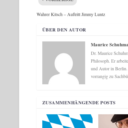
Wahrer Kitsch – Auftritt Jimmy Luntz
ÜBER DEN AUTOR
Maurice Schuhm
Dr. Maurice Schuhman
Philosoph. Er arbeit
und Autor in Berlin.
vorrangig zu Sachbü
ZUSAMMENHÄNGENDE POSTS