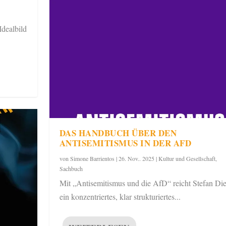
Idealbild
DAS HANDBUCH ÜBER DEN
ANTISEMITISMUS IN DER AFD
von
Simone Barrientos
|
26. Nov.. 2025
|
Kultur und Gesellschaft
,
Sachbuch
Mit „Antisemitismus und die AfD“ reicht Stefan Die
ein konzentriertes, klar strukturiertes...