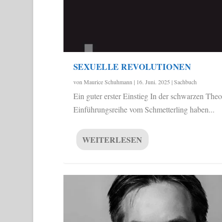
SEXUELLE REVOLUTIONEN
von
Maurice Schuhmann
|
16. Juni. 2025
|
Sachbuch
Ein guter erster Einstieg In der schwarzen Theo
Einführungsreihe vom Schmetterling haben...
WEITERLESEN