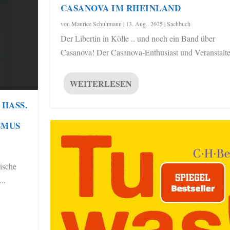
CASANOVA IM RHEINLAND
von
Maurice Schuhmann
|
13. Aug.. 2025
|
Sachbuch
Der Libertin in Kölle .. und noch ein Band über
Casanova! Der Casanova-Enthusiast und Veranstalter
WEITERLESEN
HASS.
SMUS
ische
..