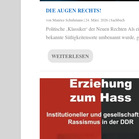
DIE AUGEN RECHTS!
von
Maurice Schuhmann
|
24. März. 2026
|
Sachbuch
Politische ‚Klassiker‘ der Neuen Rechten Als e
bekannte Süßigkeitensorte umbenannt wurde, ga
WEITERLESEN