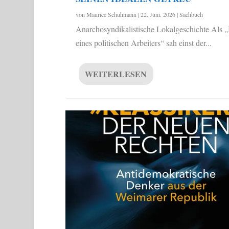
von
Maurice Schuhmann
|
22. Juni. 2026
|
Sachbuch
Anarchosyndikalistische Lokalgeschichte Als „
eines politischen Arbeiters“ sah einst der...
WEITERLESEN