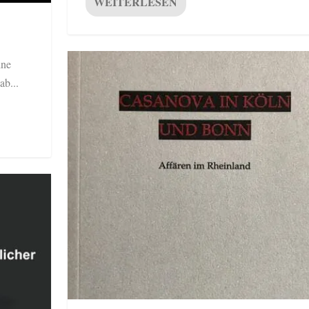
WEITERLESEN
ine
b...