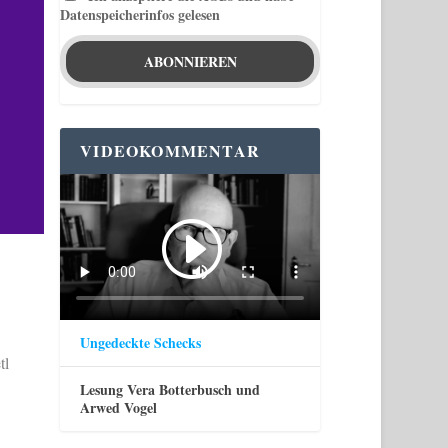
Datenspeicherinfos gelesen
VIDEOKOMMENTAR
Ungedeckte Schecks
tl
Lesung Vera Botterbusch und
Arwed Vogel