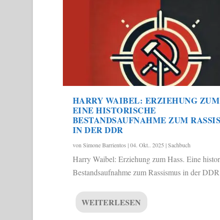
HARRY WAIBEL: ERZIEHUNG ZUM 
EINE HISTORISCHE
BESTANDSAUFNAHME ZUM RASSI
IN DER DDR
von
Simone Barrientos
|
04. Okt.. 2025
|
Sachbuch
Harry Waibel: Erziehung zum Hass. Eine histor
Bestandsaufnahme zum Rassismus in der DDR.
WEITERLESEN