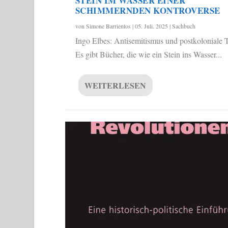
STEIN IM WASSER EINER
SCHIMMERNDEN KONTROVERSE
von
Simone Barrientos
|
05. Juli. 2025
|
Sachbuch
Ingo Elbes: Antisemitismus und postkoloniale 
Es gibt Bücher, die wie ein Stein ins Wasser...
WEITERLESEN