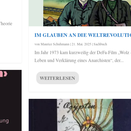
Theorie
IM GLAUBEN AN DIE WELTREVOLUTI
von
Maurice Schuhmann
|
21. Mai. 2025
|
Sachbuch
Im Jahr 1973 kam kurzweilig der DeFa-Film „Wolz 
Leben und Verklärung eines Anarchisten“, der...
WEITERLESEN