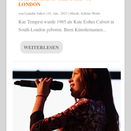
LONDON
von
Leander Sukov
|
01. Jan.. 2023
|
Musik
,
Schöne Worte
Kae Tempest wurde 1985 als Kate Esther Calvert in
South-London geboren. Ihren Künstlernamen...
WEITERLESEN