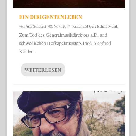
EIN DIRIGENTENLEBEN
von
Jutta Schubert
|
08. Nov.. 2017
|
Kultur und Gesellschaft
,
Musik
Zum Tod des Generalmusikdirektors a.D. und
schwedischen Hofkapellmeisters Prof. Siegfried
Köhler...
WEITERLESEN