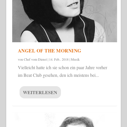
ANGEL OF THE MORNING
von
Chef vom Dienst
|
14. Feb.. 2018
|
Musik
Vielleicht hatte ich sie schon ein paar Jahre vorher
im Beat Club gesehen, den ich meistens bei...
WEITERLESEN