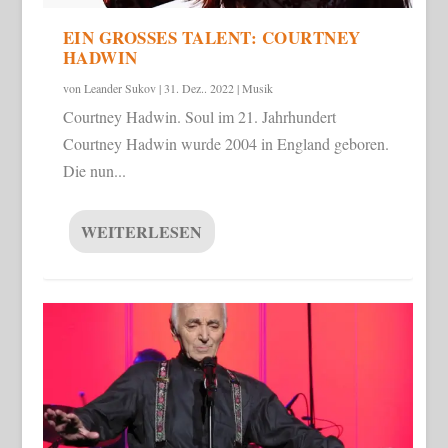
EIN GROSSES TALENT: COURTNEY H
ADWIN
von
Leander Sukov
|
31. Dez.. 2022
|
Musik
Courtney Hadwin. Soul im 21. Jahrhundert
Courtney Hadwin wurde 2004 in England geboren.
Die nun...
WEITERLESEN