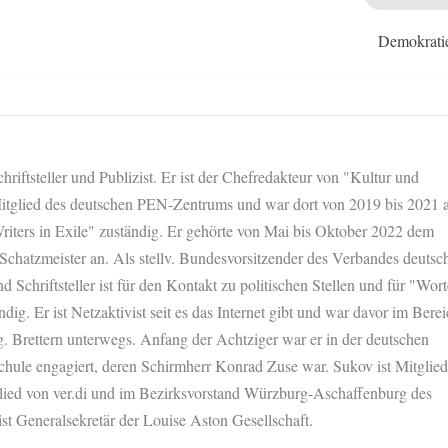
Demokrati
hriftsteller und Publizist. Er ist der Chefredakteur von "Kultur und
 Mitglied des deutschen PEN-Zentrums und war dort von 2019 bis 2021 a
riters in Exile" zuständig. Er gehörte von Mai bis Oktober 2022 dem
 Schatzmeister an. Als stellv. Bundesvorsitzender des Verbandes deutsc
nd Schriftsteller ist für den Kontakt zu politischen Stellen und für "Wort
dig. Er ist Netzaktivist seit es das Internet gibt und war davor im Bere
. Brettern unterwegs. Anfang der Achtziger war er in der deutschen
chule engagiert, deren Schirmherr Konrad Zuse war. Sukov ist Mitglied
glied von ver.di und im Bezirksvorstand Würzburg-Aschaffenburg des
ist Generalsekretär der Louise Aston Gesellschaft.