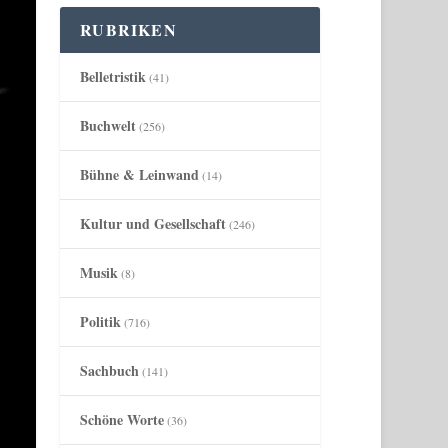
RUBRIKEN
Belletristik
(41)
Buchwelt
(256)
Bühne & Leinwand
(14)
Kultur und Gesellschaft
(246)
Musik
(8)
Politik
(716)
Sachbuch
(141)
Schöne Worte
(36)