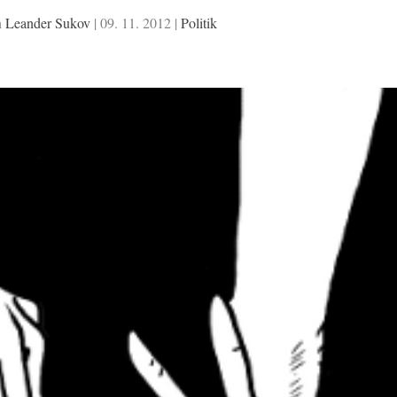
n
Leander Sukov
|
09. 11. 2012
|
Politik