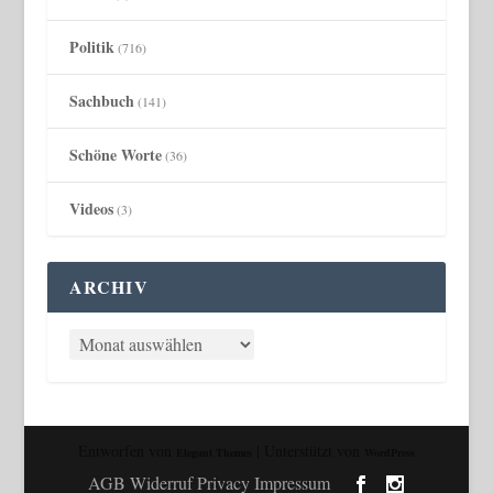
Politik
(716)
Sachbuch
(141)
Schöne Worte
(36)
Videos
(3)
ARCHIV
Entworfen von
| Unterstützt von
Elegant Themes
WordPress
AGB Widerruf Privacy Impressum