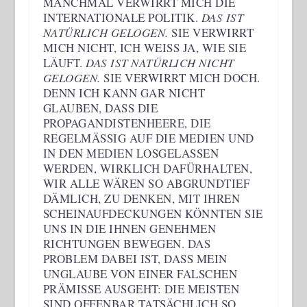
MANCHMAL VERWIRRT MICH DIE
INTERNATIONALE POLITIK.
DAS IST
NATÜRLICH GELOGEN.
SIE VERWIRRT
MICH NICHT, ICH WEISS JA, WIE SIE L
ÄUFT.
DAS IST NATÜRLICH NICHT
GELOGEN.
SIE VERWIRRT MICH DOCH.
DENN ICH KANN GAR NICHT
GLAUBEN, DASS DIE
PROPAGANDISTENHEERE, DIE
REGELMÄSSIG AUF DIE MEDIEN UND I
N DEN MEDIEN LOSGELASSEN W
ERDEN, WIRKLICH DAFÜRHALTEN, W
IR ALLE WÄREN SO ABGRUNDTIEF D
ÄMLICH, ZU DENKEN, MIT IHREN S
CHEINAUFDECKUNGEN KÖNNTEN SIE U
NS IN DIE IHNEN GENEHMEN R
ICHTUNGEN BEWEGEN. DAS P
ROBLEM DABEI IST, DASS MEIN U
NGLAUBE VON EINER FALSCHEN P
RÄMISSE AUSGEHT: DIE MEISTEN S
IND OFFENBAR TATSÄCHLICH SO E