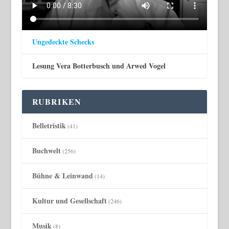
Ungedeckte Schecks
Lesung Vera Botterbusch und Arwed Vogel
RUBRIKEN
Belletristik
(41)
Buchwelt
(256)
Bühne & Leinwand
(14)
Kultur und Gesellschaft
(246)
Musik
(8)