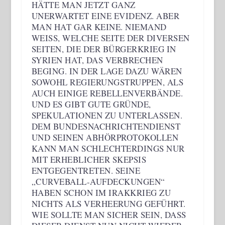
ÄTTE MAN JETZT GANZ U
NERWARTET EINE EVIDENZ. ABER M
AN HAT GAR KEINE. NIEMAND W
EISS, WELCHE SEITE DER DIVERSEN SE
ITEN, DIE DER BÜRGERKRIEG IN SY
RIEN HAT, DAS VERBRECHEN BE
GING. IN DER LAGE DAZU WÄREN SO
WOHL REGIERUNGSTRUPPEN, ALS AU
CH EINIGE REBELLENVERBÄNDE. UN
D ES GIBT GUTE GRÜNDE, SP
EKULATIONEN ZU UNTERLASSEN. DE
M BUNDESNACHRICHTENDIENST UN
D SEINEN ABHÖRPROTOKOLLEN KA
NN MAN SCHLECHTERDINGS NUR MI
T ERHEBLICHER SKEPSIS EN
TGEGENTRETEN. SEINE „C
URVEBALL-AUFDECKUNGEN“ HA
BEN SCHON IM IRAKKRIEG ZU NI
CHTS ALS VERHEERUNG GEFÜHRT. WI
E SOLLTE MAN SICHER SEIN, DASS DI