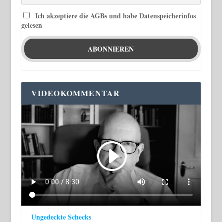
Ich akzeptiere die AGBs und habe Datenspeicherinfos
gelesen
VIDEOKOMMENTAR
Ungedeckte Schecks