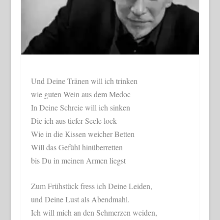
Und Deine Tränen will ich trinken
wie guten Wein aus dem Medoc
In Deine Schreie will ich sinken
Die ich aus tiefer Seele lock
Wie in die Kissen weicher Betten
Will das Gefühl hinüberretten
bis Du in meinen Armen liegst
Zum Frühstück fress ich Deine Leiden,
und Deine Lust als Abendmahl.
Ich will mich an den Schmerzen weiden,