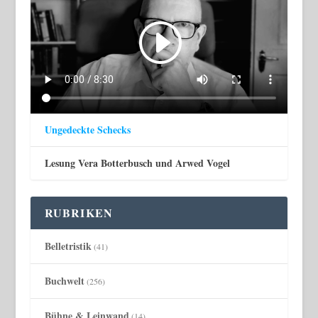
Ungedeckte Schecks
Lesung Vera Botterbusch und Arwed Vogel
RUBRIKEN
Belletristik
(41)
Buchwelt
(256)
Bühne & Leinwand
(14)