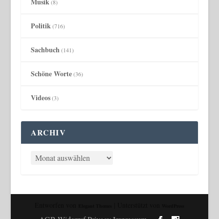
Musik
(8)
Politik
(716)
Sachbuch
(141)
Schöne Worte
(36)
Videos
(3)
ARCHIV
Entworfen von
| Unterstützt von
Elegant Themes
WordPress