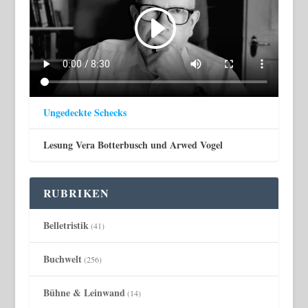
Ungedeckte Schecks
Lesung Vera Botterbusch und Arwed Vogel
RUBRIKEN
Belletristik
(41)
Buchwelt
(256)
Bühne & Leinwand
(14)