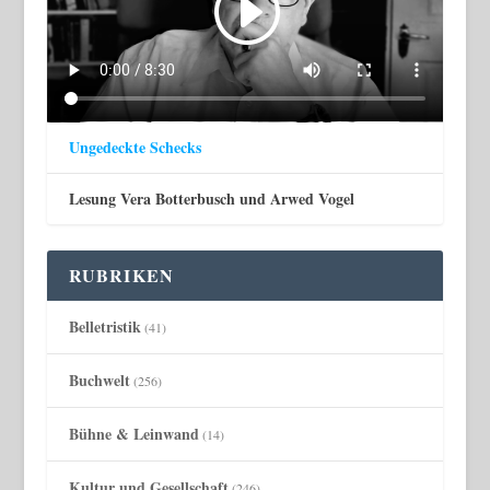
Ungedeckte Schecks
Lesung Vera Botterbusch und Arwed Vogel
RUBRIKEN
Belletristik
(41)
Buchwelt
(256)
Bühne & Leinwand
(14)
Kultur und Gesellschaft
(246)