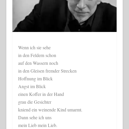
Wenn ich sie sehe
in den Feldern schon
auf den Wassern noch
in den Gleisen fremder Strecken
Hoffnung im Blick
Angst im Blick
einen Koffer in der Hand
grau die Gesichter
kniend ein weinende Kind umarmt.
Dann sehe ich uns
mein Lieb mein Lieb.