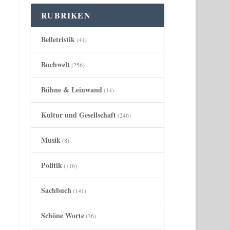
RUBRIKEN
Belletristik
(41)
Buchwelt
(256)
Bühne & Leinwand
(14)
Kultur und Gesellschaft
(246)
Musik
(8)
Politik
(716)
Sachbuch
(141)
Schöne Worte
(36)