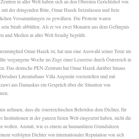
ntren in aller Welt haben sich an den Obersten Gerichtshof von
 mit der dringenden Bitte, Omar Hazek freizulassen und freie
ichen Versammlungen zu gewähren. Die Proteste waren
sein Strafe abbüßen. Als er vor zwei Monaten aus dem Gefängnis
n und Medien in aller Welt freudig begrüßt.
renmitglied Omar Hazek ist, hat nun eine Auswahl seiner Texte im
llte vergangene Woche im Zuge einer Lesereise durch Österreich in
den. Das deutsche PEN-Zentrum hat Omar Hazek darüber hinaus
resdner Literaturhaus Villa Augustin vorzustellen und mit
awi aus Damaskus ein Gespräch über die Situation von
hren.
is nehmen, dass die österreichischen Behörden dem Dichter, für
e Institutionen in der ganzen freien Welt eingesetzt haben, nicht die
 wollen. Anstatt, wie es einem an humanitären Grundsätzen
einem verfolgten Dichter von internationaler Reputation von sich