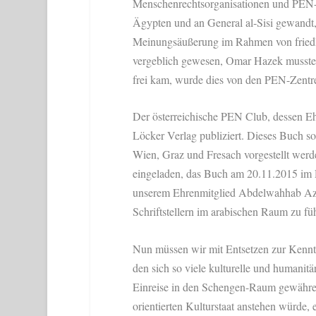
Menschenrechtsorganisationen und PEN-Ze
Ägypten und an General al-Sisi gewandt,
Meinungsäußerung im Rahmen von friedl
vergeblich gewesen, Omar Hazek musste 
frei kam, wurde dies von den PEN-Zentre
Der österreichische PEN Club, dessen Eh
Löcker Verlag publiziert. Dieses Buch so
Wien, Graz und Fresach vorgestellt wer
eingeladen, das Buch am 20.11.2015 im D
unserem Ehrenmitglied Abdelwahhab Azz
Schriftstellern im arabischen Raum zu fü
Nun müssen wir mit Entsetzen zur Kenntn
den sich so viele kulturelle und humanitär
Einreise in den Schengen-Raum gewähren
orientierten Kulturstaat anstehen würde, 