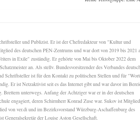
hriftsteller und Publizist. Er ist der Chefredakteur von "Kultur und
 Mitglied des deutschen PEN-Zentrums und war dort von 2019 bis 2021 a
riters in Exile" zuständig. Er gehörte von Mai bis Oktober 2022 dem
 Schatzmeister an. Als stellv. Bundesvorsitzender des Verbandes deutsc
nd Schriftsteller ist für den Kontakt zu politischen Stellen und für "Wort
dig. Er ist Netzaktivist seit es das Internet gibt und war davor im Bere
. Brettern unterwegs. Anfang der Achtziger war er in der deutschen
chule engagiert, deren Schirmherr Konrad Zuse war. Sukov ist Mitglied
glied von ver.di und im Bezirksvorstand Würzburg-Aschaffenburg des
ist Generalsekretär der Louise Aston Gesellschaft.