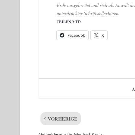
Erde ausgebreitet und sich als Anwalt des
unterdrückter SchriftstellerInnen.
TEILEN MIT:
Facebook
X
A
VORHERIGE
Gedenklesung für Manfred Koch