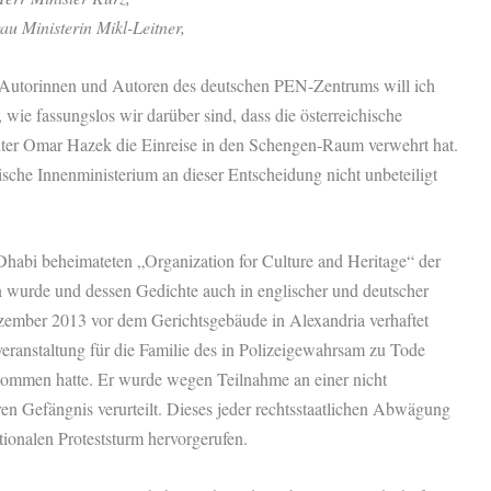
au Ministerin Mikl-Leitner,
Autorinnen und Autoren des deutschen PEN-Zentrums will ich
, wie fassungslos wir darüber sind, dass die österreichische
hter Omar Hazek die Einreise in den Schengen-Raum verwehrt hat.
sche Innenministerium an dieser Entscheidung nicht unbeteiligt
abi beheimateten „Organization for Culture and Heritage“ der
en wurde und dessen Gedichte auch in englischer und deutscher
Dezember 2013 vor dem Gerichtsgebäude in Alexandria verhaftet
sveranstaltung für die Familie des in Polizeigewahrsam zu Tode
nommen hatte. Er wurde wegen Teilnahme an einer nicht
n Gefängnis verurteilt. Dieses jeder rechtsstaatlichen Abwägung
tionalen Proteststurm hervorgerufen.