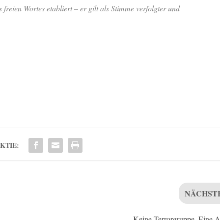
 freien Wortes etabliert – er gilt als Stimme verfolgter und
KTIE:
NÄCHST
Keine Terrorgruppe. Eine 