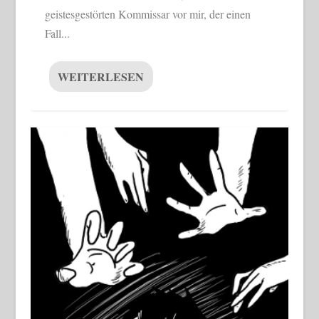
geistesgestörten Kommissar vor mir, der einen
Fall...
WEITERLESEN