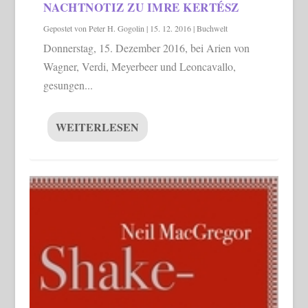
NACHTNOTIZ ZU IMRE KERTÉSZ
Gepostet von
Peter H. Gogolin
|
15. 12. 2016
|
Buchwelt
Donnerstag, 15. Dezember 2016, bei Arien von
Wagner, Verdi, Meyerbeer und Leoncavallo,
gesungen...
WEITERLESEN