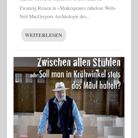
Zwanzig Reisen in »Shakespeares ruhelose Welt«
Neil MacGregors Archäologie des...
WEITERLESEN