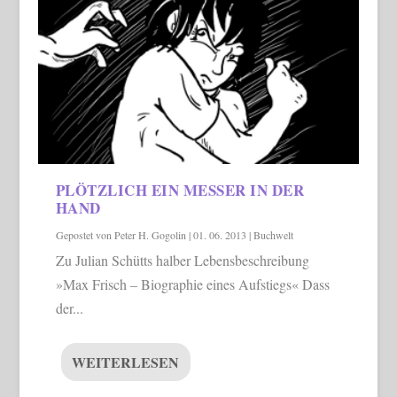
PLÖTZLICH EIN MESSER IN DER
HAND
Gepostet von
Peter H. Gogolin
|
01. 06. 2013
|
Buchwelt
Zu Julian Schütts halber Lebensbeschreibung
»Max Frisch – Biographie eines Aufstiegs« Dass
der...
WEITERLESEN