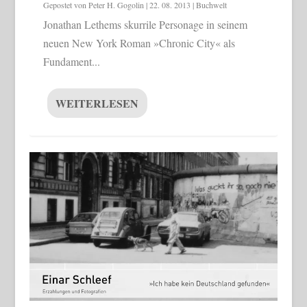
Gepostet von
Peter H. Gogolin
|
22. 08. 2013
|
Buchwelt
Jonathan Lethems skurrile Personage in seinem
neuen New York Roman »Chronic City« als
Fundament...
WEITERLESEN