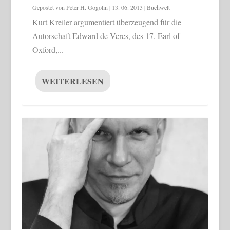
Gepostet von
Peter H. Gogolin
|
13. 06. 2013
|
Buchwelt
Kurt Kreiler argumentiert überzeugend für die
Autorschaft Edward de Veres, des 17. Earl of
Oxford,...
WEITERLESEN