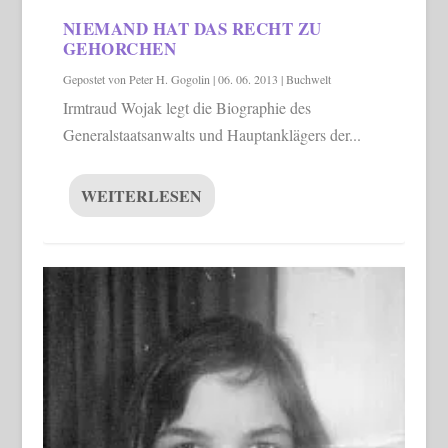
NIEMAND HAT DAS RECHT ZU
GEHORCHEN
Gepostet von
Peter H. Gogolin
|
06. 06. 2013
|
Buchwelt
Irmtraud Wojak legt die Biographie des
Generalstaatsanwalts und Hauptanklägers der...
WEITERLESEN