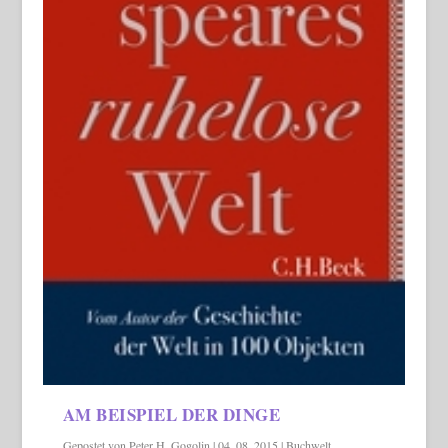
AM BEISPIEL DER DINGE
Gepostet von
Peter H. Gogolin
|
04. 08. 2015
|
Buchwelt