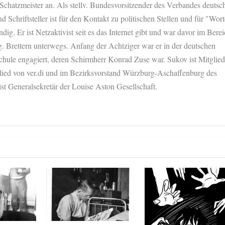
 Schatzmeister an. Als stellv. Bundesvorsitzender des Verbandes deutsc
nd Schriftsteller ist für den Kontakt zu politischen Stellen und für "Wort
dig. Er ist Netzaktivist seit es das Internet gibt und war davor im Bere
. Brettern unterwegs. Anfang der Achtziger war er in der deutschen
chule engagiert, deren Schirmherr Konrad Zuse war. Sukov ist Mitglied
glied von ver.di und im Bezirksvorstand Würzburg-Aschaffenburg des
ist Generalsekretär der Louise Aston Gesellschaft.