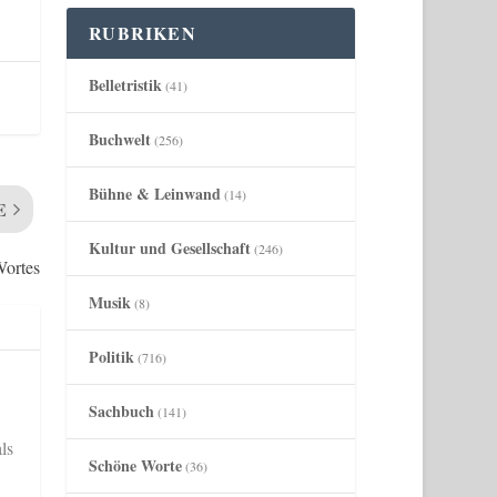
RUBRIKEN
Belletristik
(41)
Buchwelt
(256)
Bühne & Leinwand
(14)
E
Kultur und Gesellschaft
(246)
Wortes
Musik
(8)
Politik
(716)
Sachbuch
(141)
ls
Schöne Worte
(36)