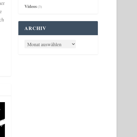
her
Videos
(3)
e
ich
ARCHIV