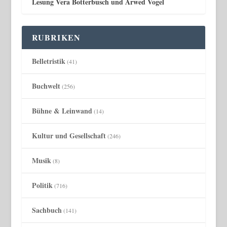
Lesung Vera Botterbusch und Arwed Vogel
RUBRIKEN
Belletristik
(41)
Buchwelt
(256)
Bühne & Leinwand
(14)
Kultur und Gesellschaft
(246)
Musik
(8)
Politik
(716)
Sachbuch
(141)