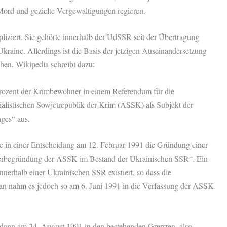
 Mord und gezielte Vergewaltigungen regieren.
pliziert. Sie gehörte innerhalb der UdSSR seit der Übertragung
raine. Allerdings ist die Basis der jetzigen Auseinandersetzung
hen. Wikipedia schreibt dazu:
rozent der Krimbewohner in einem Referendum für die
istischen Sowjetrepublik der Krim (ASSK) als Subjekt der
ges“ aus.
te in einer Entscheidung am 12. Februar 1991 die Gründung einer
erbegründung der ASSK im Bestand der Ukrainischen SSR“. Ein
nerhalb einer Ukrainischen SSR existiert, so dass die
 Man nahm es jedoch so am 6. Juni 1991 in die Verfassung der ASSK
h dann am 24. August 1991 in den bestehenden Grenzen, also