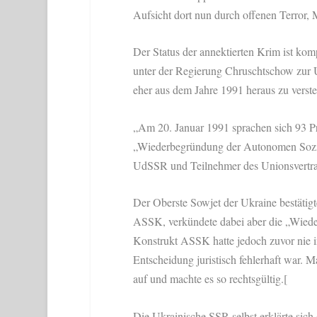
Aufsicht dort nun durch offenen Terror,
Der Status der annektierten Krim ist kom
unter der Regierung Chruschtschow zur Uk
eher aus dem Jahre 1991 heraus zu verste
„Am 20. Januar 1991 sprachen sich 93 P
„Wiederbegründung der Autonomen Sozial
UdSSR und Teilnehmer des Unionsvertra
Der Oberste Sowjet der Ukraine bestätig
ASSK, verkündete dabei aber die „Wied
Konstrukt ASSK hatte jedoch zuvor nie in
Entscheidung juristisch fehlerhaft war.
auf und machte es so rechtsgültig.[
Die Ukrainische SSR selbst erklärte sic