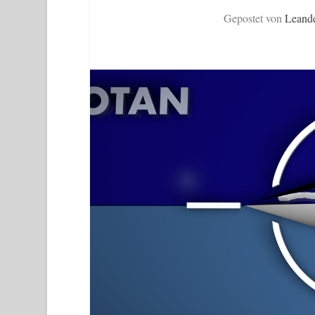
Gepostet von
Leand