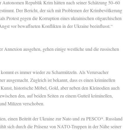
der Autonomen Republik Krim hätten nach seiner Schätzung 50–60
estimmt. Der Bericht, der sich mit Problemen der Krimbevölkerung
e als Protest gegen die Korruption eines ukrainischen oligarchischen
ngst vor bewaffneten Konflikten in der Ukraine beeinflusst.“
r Annexion ausgehen, gehen einige westliche und die russischen
kommt es immer wieder zu Scharmützeln. Als Verursacher
er ausgemacht. Zugleich ist bekannt, dass es einen kriminellen
: Kunst, historische Möbel, Gold, aber neben den Kleinodien auch
wischen den, auf beiden Seiten zu einem Gutteil kriminellen,
i und Milizen verschoben.
ien, einen Beitritt der Ukraine zur Nato und zu PESCO*. Russland
 fühlt sich durch die Präsenz von NATO-Truppen in der Nähe seiner