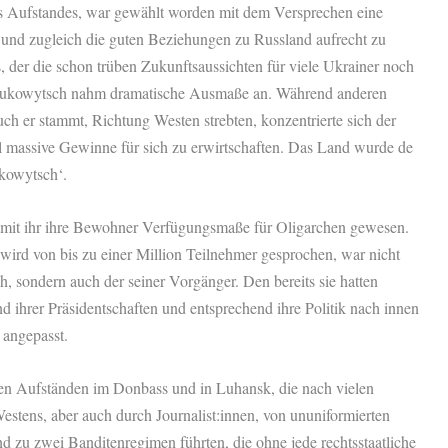
s Aufstandes, war gewählt worden mit dem Versprechen eine
und zugleich die guten Beziehungen zu Russland aufrecht zu
, der die schon trüben Zukunftsaussichten für viele Ukrainer noch
Janukowytsch nahm dramatische Ausmaße an. Während anderen
h er stammt, Richtung Westen strebten, konzentrierte sich der
el massive Gewinne für sich zu erwirtschaften. Das Land wurde de
ukowytsch‘.
mit ihr ihre Bewohner Verfügungsmaße für Oligarchen gewesen.
wird von bis zu einer Million Teilnehmer gesprochen, war nicht
h, sondern auch der seiner Vorgänger. Den bereits sie hatten
d ihrer Präsidentschaften und entsprechend ihre Politik nach innen
 angepasst.
den Aufständen im Donbass und in Luhansk, die nach vielen
stens, aber auch durch Journalist:innen, von ununiformierten
d zu zwei Banditenregimen führten, die ohne jede rechtsstaatliche