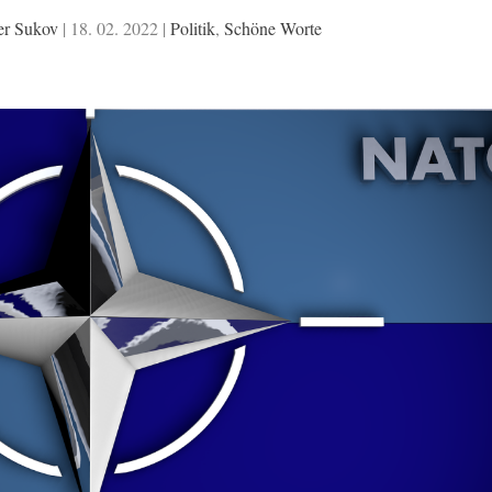
er Sukov
|
18. 02. 2022
|
Politik
,
Schöne Worte