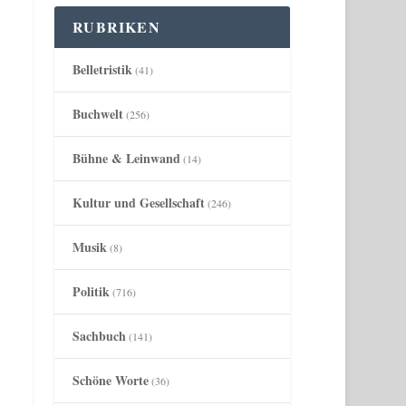
RUBRIKEN
Belletristik
(41)
Buchwelt
(256)
Bühne & Leinwand
(14)
Kultur und Gesellschaft
(246)
Musik
(8)
Politik
(716)
Sachbuch
(141)
Schöne Worte
(36)