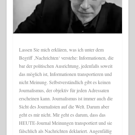
Lassen Sie mich erklären, was ich unter dem
Begriff ‚Nachrichten‘ verstehe: Informationen, die
bar der politischen Ausrichtung, jedenfalls soweit
das möglich ist, Informationen transportieren und
nicht Meinung. Selbstverständlich gibt es keinen
Journalismus, der objektiv für jeden Adressaten
erscheinen kann. Journalismus ist immer auch die
Sicht des Journalisten auf die Welt. Darum aber
geht es mir nicht. Mir geht es darum, dass das
HEUTE-Journal Meinungen transportiert und sie
fälschlich als Nachrichten deklariert. Augenfällig