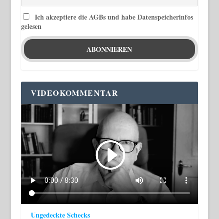
Ich akzeptiere die AGBs und habe Datenspeicherinfos
gelesen
VIDEOKOMMENTAR
Ungedeckte Schecks