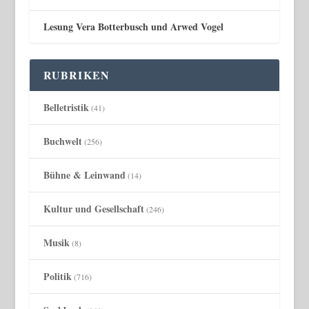
Lesung Vera Botterbusch und Arwed Vogel
RUBRIKEN
Belletristik
(41)
Buchwelt
(256)
Bühne & Leinwand
(14)
Kultur und Gesellschaft
(246)
Musik
(8)
Politik
(716)