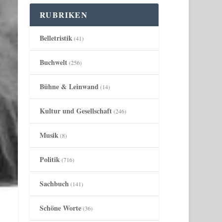
RUBRIKEN
Belletristik
(41)
Buchwelt
(256)
Bühne & Leinwand
(14)
Kultur und Gesellschaft
(246)
Musik
(8)
Politik
(716)
Sachbuch
(141)
Schöne Worte
(36)