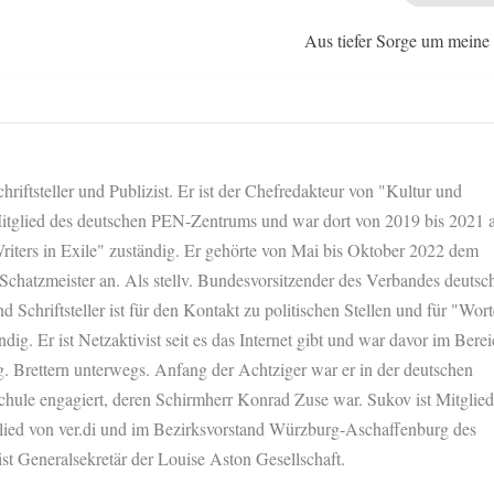
Aus tiefer Sorge um meine 
hriftsteller und Publizist. Er ist der Chefredakteur von "Kultur und
 Mitglied des deutschen PEN-Zentrums und war dort von 2019 bis 2021 a
riters in Exile" zuständig. Er gehörte von Mai bis Oktober 2022 dem
 Schatzmeister an. Als stellv. Bundesvorsitzender des Verbandes deutsc
nd Schriftsteller ist für den Kontakt zu politischen Stellen und für "Wort
dig. Er ist Netzaktivist seit es das Internet gibt und war davor im Bere
. Brettern unterwegs. Anfang der Achtziger war er in der deutschen
chule engagiert, deren Schirmherr Konrad Zuse war. Sukov ist Mitglied
glied von ver.di und im Bezirksvorstand Würzburg-Aschaffenburg des
ist Generalsekretär der Louise Aston Gesellschaft.