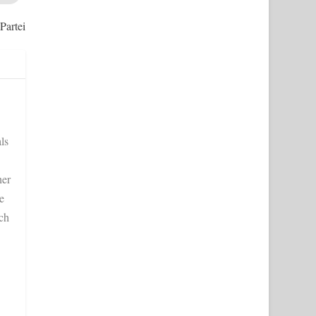
Partei
ls
her
e
ich