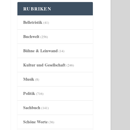
RUBRIKEN
Belletristik
(41)
Buchwelt
(256)
Bühne & Leinwand
(14)
Kultur und Gesellschaft
(246)
Musik
(8)
Politik
(716)
Sachbuch
(141)
Schöne Worte
(36)