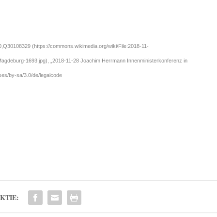
0,Q30108329 (https://commons.wikimedia.org/wiki/File:2018-11-
gdeburg-1693.jpg), „2018-11-28 Joachim Herrmann Innenministerkonferenz in
ses/by-sa/3.0/de/legalcode
KTIE: