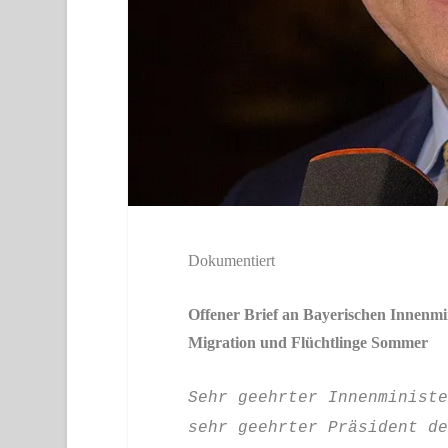
Dokumentiert
Offener Brief an Bayerischen Innenm
Migration und Flüchtlinge Sommer
Sehr geehrter Innenministe
sehr geehrter Präsident de