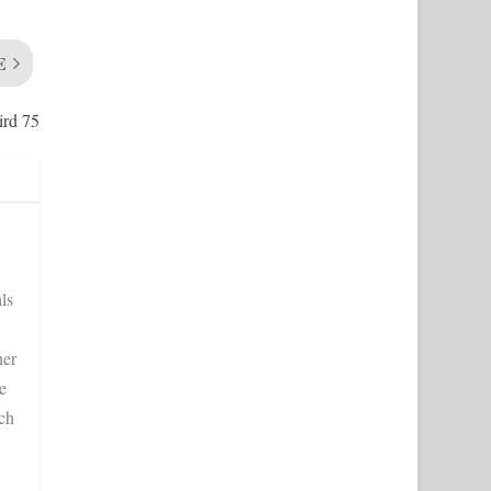
E
ird 75
ls
her
e
ich