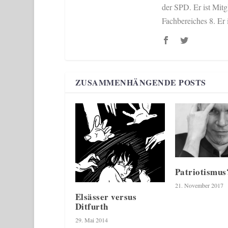
der SPD. Er ist Mit
Fachbereiches 8. Er 
ZUSAMMENHÄNGENDE POSTS
Patriotismus
21. November 2017
Elsässer versus
Ditfurth
29. Mai 2014