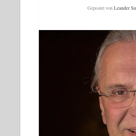
Gepostet von
Leander S