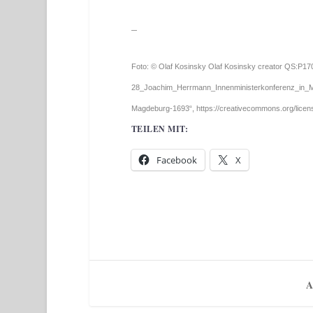
–
Foto: © Olaf Kosinsky Olaf Kosinsky creator QS:P17
28_Joachim_Herrmann_Innenministerkonferenz_in_Ma
Magdeburg-1693“, https://creativecommons.org/licen
TEILEN MIT:
Facebook
X
A