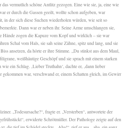
r das vermutlich schöne Antlitz gezogen. Eine wie sie, ja, eine wie
 war er durch die Gassen geeilt, wollte schon aufgeben, war
it, in der sich diese Suchen wiederholen würden, wie seit so
s bemerkte. Dann war er neben ihr. Seine Arme umschlangen sie,
ine Hände zogen die Kapuze vom Kopf und wirklich – sie war
 ihren Schal vom Hals, sie sah seine Zähne, spitz und lang, und sie
Biss ansetzen, da hörte er ihre Stimme. „Du stinkst aus dem Maul,
iligrane, weißhäutige Geschöpf und sie sprach mit einem starken
wie ein Schlag. ‚Lieber Truthahn‘, dachte er, ‚dann lieber
 er gekommen war, verschwand er, einem Schatten gleich, im Gewirr
ziner. „Todesursache?“, fragte er. „Versterben“, antwortete der
efrühstückt“, erwiderte Schrötmüller. Der Pathologe zeigte auf den
t, die tief im Schädel steckte. „Aha!“, rief er aus, „aha, ein ganz