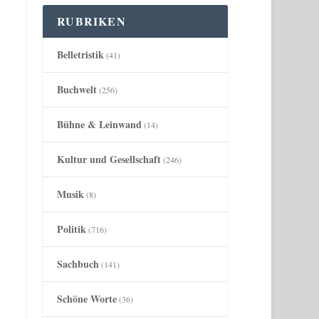
RUBRIKEN
Belletristik
(41)
Buchwelt
(256)
Bühne & Leinwand
(14)
Kultur und Gesellschaft
(246)
Musik
(8)
Politik
(716)
Sachbuch
(141)
Schöne Worte
(36)