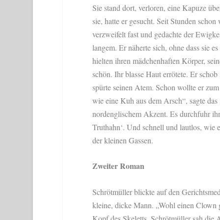
Sie stand dort, verloren, eine Kapuze übe
sie, hatte er gesucht. Seit Stunden schon
verzweifelt fast und gedachte der Ewigke
langem. Er näherte sich, ohne dass sie e
hielten ihren mädchenhaften Körper, se
schön. Ihr blasse Haut errötete. Er schob
spürte seinen Atem. Schon wollte er zum 
wie eine Kuh aus dem Arsch“, sagte das f
nordenglischem Akzent. Es durchfuhr ihn 
Truthahn‘. Und schnell und lautlos, wie
der kleinen Gassen.
Zweiter Roman
Schrötmüller blickte auf den Gerichtsmedi
kleine, dicke Mann. „Wohl einen Clown g
Kopf des Skeletts. Schrötmüller sah die Ax