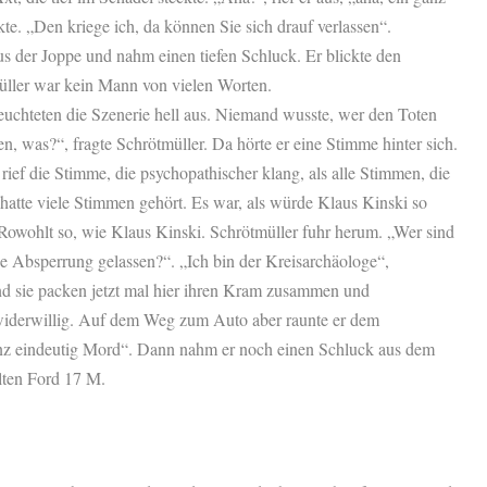
te. „Den kriege ich, da können Sie sich drauf verlassen“.
s der Joppe und nahm einen tiefen Schluck. Er blickte den
üller war kein Mann von vielen Worten.
uchteten die Szenerie hell aus. Niemand wusste, wer den Toten
n, was?“, fragte Schrötmüller. Da hörte er eine Stimme hinter sich.
ief die Stimme, die psychopathischer klang, als alle Stimmen, die
 hatte viele Stimmen gehört. Es war, als würde Klaus Kinski so
owohlt so, wie Klaus Kinski. Schrötmüller fuhr herum. „Wer sind
die Absperrung gelassen?“. „Ich bin der Kreisarchäologe“,
und sie packen jetzt mal hier ihren Kram zusammen und
 widerwillig. Auf dem Weg zum Auto aber raunte er dem
nz eindeutig Mord“. Dann nahm er noch einen Schluck aus dem
lten Ford 17 M.