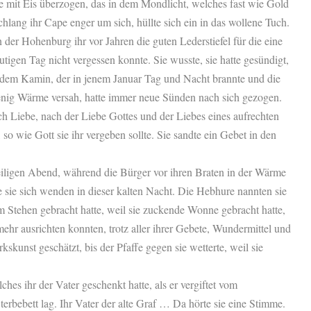
 mit Eis überzogen, das in dem Mondlicht, welches fast wie Gold
schlang ihr Cape enger um sich, hüllte sich ein in das wollene Tuch.
der Hohenburg ihr vor Jahren die guten Lederstiefel für die eine
utigen Tag nicht vergessen konnte. Sie wusste, sie hatte gesündigt,
 dem Kamin, der in jenem Januar Tag und Nacht brannte und die
nig Wärme versah, hatte immer neue Sünden nach sich gezogen.
ch Liebe, nach der Liebe Gottes und der Liebes eines aufrechten
 so wie Gott sie ihr vergeben sollte. Sie sandte ein Gebet in den
Heiligen Abend, während die Bürger vor ihren Braten in der Wärme
 sie sich wenden in dieser kalten Nacht. Die Hebhure nannten sie
um Stehen gebracht hatte, weil sie zuckende Wonne gebracht hatte,
 mehr ausrichten konnten, trotz aller ihrer Gebete, Wundermittel und
unst geschätzt, bis der Pfaffe gegen sie wetterte, weil sie
ches ihr der Vater geschenkt hatte, als er vergiftet vom
rbebett lag. Ihr Vater der alte Graf … Da hörte sie eine Stimme.