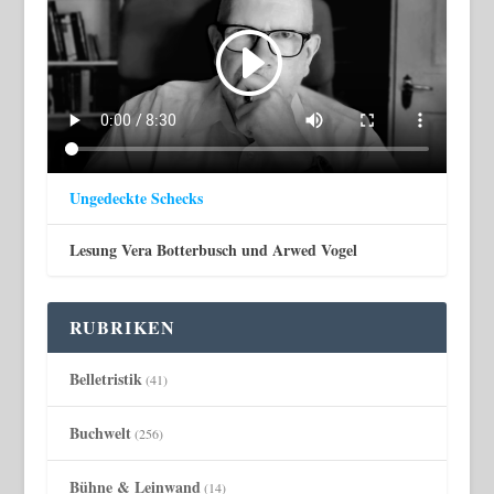
Ungedeckte Schecks
Lesung Vera Botterbusch und Arwed Vogel
RUBRIKEN
Belletristik
(41)
Buchwelt
(256)
Bühne & Leinwand
(14)