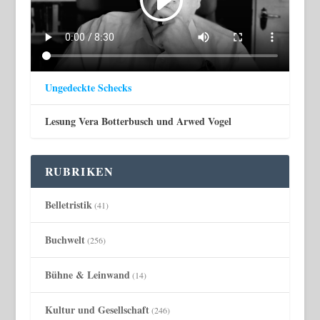
Ungedeckte Schecks
Lesung Vera Botterbusch und Arwed Vogel
RUBRIKEN
Belletristik
(41)
Buchwelt
(256)
Bühne & Leinwand
(14)
Kultur und Gesellschaft
(246)