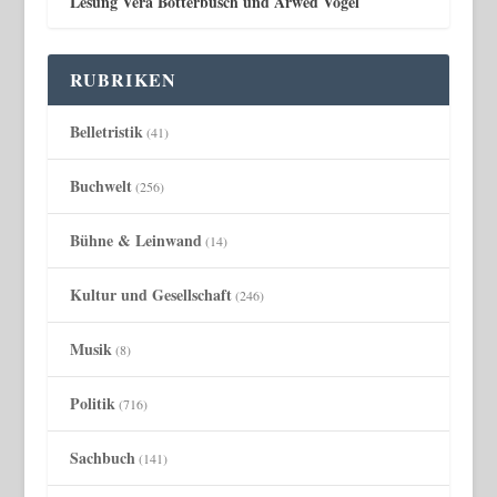
Lesung Vera Botterbusch und Arwed Vogel
RUBRIKEN
Belletristik
(41)
Buchwelt
(256)
Bühne & Leinwand
(14)
Kultur und Gesellschaft
(246)
Musik
(8)
Politik
(716)
Sachbuch
(141)