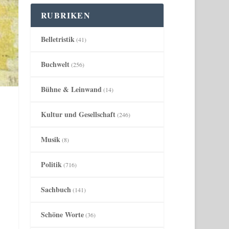
RUBRIKEN
Belletristik
(41)
Buchwelt
(256)
Bühne & Leinwand
(14)
Kultur und Gesellschaft
(246)
Musik
(8)
Politik
(716)
Sachbuch
(141)
Schöne Worte
(36)