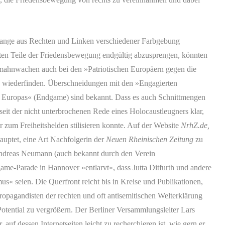
Melange aus Rechten und Linken verschiedener Farbgebung
ten Teile der Friedensbewegung endgültig abzusprengen, könnten
smahnwachen auch bei den »Patriotischen Europäern gegen die
 wiederfinden.
Überschneidungen mit den »Engagierten
 Europas« (Endgame) sind bekannt. Dass es auch Schnittmengen
 seit der nicht unterbrochenen Rede eines Holocaustleugners klar,
 zum Freiheitshelden stilisieren konnte. Auf der Website
NrhZ.de,
auptet, eine Art Nachfolgerin der
Neuen Rheinischen Zeitung
zu
Andreas Neumann (auch bekannt durch den Verein
game-Parade in Hannover »entlarvt«, dass Jutta Ditfurth und andere
s« seien. Die Querfront reicht bis in Kreise und Publikationen,
Propagandisten der rechten und oft antisemitischen Welterklärung
tential zu vergrößern. Der Berliner Versammlungsleiter Lars
 auf dessen Internetseiten leicht zu recherchieren ist, wie gern er