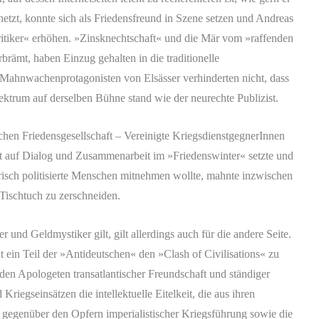
zt, konnte sich als Friedensfreund in Szene setzen und Andreas
ritiker« erhöhen. »Zinsknechtschaft« und die Mär vom »raffenden
rämt, haben Einzug gehalten in die traditionelle
Mahnwachenprotagonisten von Elsässer verhinderten nicht, dass
ektrum auf derselben Bühne stand wie der neurechte Publizist.
chen Friedensgesellschaft – Vereinigte KriegsdienstgegnerInnen
 auf Dialog und Zusammenarbeit im »Friedenswinter« setzte und
isch politisierte Menschen mitnehmen wollte, mahnte inzwischen
 Tischtuch zu zerschneiden.
 und Geldmystiker gilt, gilt allerdings auch für die andere Seite.
 ein Teil der »Antideutschen« den »Clash of Civilisations« zu
den Apologeten transatlantischer Freundschaft und ständiger
iegseinsätzen die intellektuelle Eitelkeit, die aus ihren
s gegenüber den Opfern imperialistischer Kriegsführung sowie die