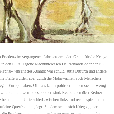
 Frieden« im vergangenen Jahr verortete den Grund für die Kriege
nk in den USA. Eigene Machtinteressen Deutschlands oder der EU
apital« jenseits des Atlantik war schuld. Jutta Ditfurth und andere
 Ohne Frage wurden aber durch die Mahnwachen auch Menschen
ieg in Europa haben. Oftmals kaum politisiert, haben sie nur wenig
e zu erkennen, wenn diese codiert sind. Recherchen über Redner
 betonten, der Unterschied zwischen links und rechts spiele heute
auf eine Querfront angelegt. Seitdem sehen sich Kriegsgegner
t, die Friedensbewegung von rechts zu vereinnahmen und dabei