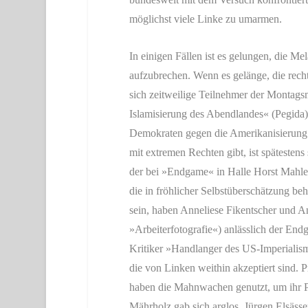
möglichst viele Linke zu umarmen.
In einigen Fällen ist es gelungen, die 
aufzubrechen. Wenn es gelänge, die rech
sich zeitweilige Teilnehmer der Montag
Islamisierung des Abendlandes« (Pegida)
Demokraten gegen die Amerikanisierung
mit extremen Rechten gibt, ist spätestens
der bei »Endgame« in Halle Horst Mahler
die in fröhlicher Selbstüberschätzung beh
sein, haben Anneliese Fikentscher und 
»Arbeiterfotografie«) anlässlich der End
Kritiker »Handlanger des US-Imperialismu
die von Linken weithin akzeptiert sind. 
haben die Mahnwachen genutzt, um ihr Po
Mährholz gab sich arglos, Jürgen Elsässer,