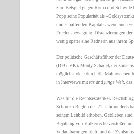
zum Beispiel gegen Roma und Schwule het
Popp seine Popularität als »Geldsystemk
und schaffenden Kapital«, wenn auch verb
Friedensbewegung. Distanzierungen der 
wenig später eine Rednerin aus ihrem Sp
Der politische Geschäftsführer der Deuts
(DFG-VK), Monty Schädel, der zunächst
möglichst viele durch die Mahnwachen fr
in Interviews mit
taz
und
junge Welt
, das
Was für die Rechtsesoteriker, Reichsbürger
Schon zu Beginn des 21. Jahrhunderts hat
seinem Leitbild erhoben. Geblieben sind 
Bejahung von Völkerrechtsverstößen und Kr
Verlautbarungen trieft, und der Zynismu