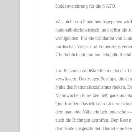
Heldenverehrung für die NATO.
Was nicht von ihnen herausgegeben wird, 
nationalbolschewistisch, und selbst die
Ju
wohlgelitten. Für die Solidarität von Li
kurdischen Volks- und Frauenselbstverte
Überheblichkeit und intellektuelle Rechth
Um Personen zu diskreditieren, ist ein T
verwässern. Das zeigen Postings, die d
Nähe des Nationalsozialismus rücken. Da
Mahnwachen hinreißen ließ, ganz unabhän
Querfrontler. Das trifft den Liedermach
dem man eine Nähe einfach unterschob – 
auch die Richtigen getroffen. Den Rest 
dem Bade ausgeschüttet. Das ist eine bew