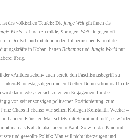
ist des völkischen Teufels: Die
junge Welt
gilt ihnen als
ngle World
ist ihnen zu milde, Springers
Welt
hingegen oft
nken in Deutschland mit dem in der Tat heroischen Kampf der
idigungskräfte in Kobani hatten
Bahamas
und
Jungle World
nur
aberei übrig.
eil der »Antideutschen« auch bereit, den Faschismusbegriff zu
en Linken-Bundestagsabgeordneten Diether Dehm schon mal in die
 wird dann jeder, der sich zu einem Engagement für die
gig von seiner sonstigen politischen Positionierung, zum
er Prinz Chaos II ebenso wie seinen Kollegen Konstantin Wecker –
und andere Künstler. Man schießt mit Schrot und hofft, es würden
nimmt man als Kollateralschaden in Kauf. So wird das Kind mit
usste und gewollte Politik: Man will nicht überzeugen und