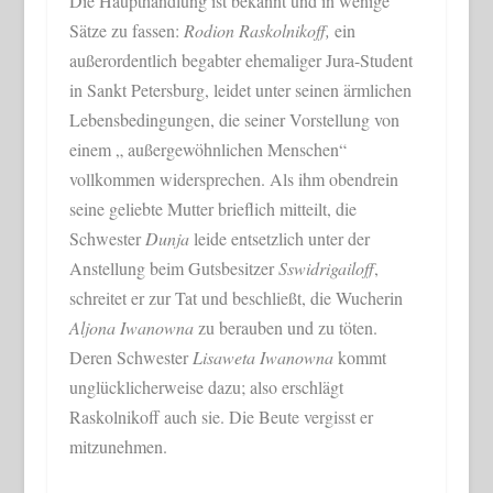
Die Haupthandlung ist bekannt und in wenige
Sätze zu fassen:
Rodion Raskolnikoff,
ein
außerordentlich begabter ehemaliger Jura-Student
in Sankt Petersburg, leidet unter seinen ärmlichen
Lebensbedingungen, die seiner Vorstellung von
einem „ außergewöhnlichen Menschen“
vollkommen widersprechen. Als ihm obendrein
seine geliebte Mutter brieflich mitteilt, die
Schwester
Dunja
leide entsetzlich unter der
Anstellung beim Gutsbesitzer
Sswidrigailoff
,
schreitet er zur Tat und beschließt, die Wucherin
Aljona Iwanowna
zu berauben und zu töten.
Deren Schwester
Lisaweta Iwanowna
kommt
unglücklicherweise dazu; also erschlägt
Raskolnikoff auch sie. Die Beute vergisst er
mitzunehmen.