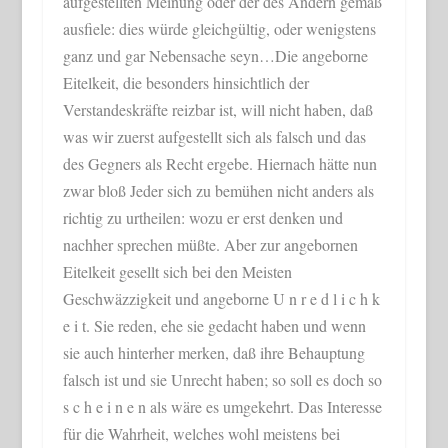
aufgestellten Meinung oder der des Andern gemäß
ausfiele: dies würde gleichgültig, oder wenigstens
ganz und gar Nebensache seyn…Die angeborne
Eitelkeit, die besonders hinsichtlich der
Verstandeskräfte reizbar ist, will nicht haben, daß
was wir zuerst aufgestellt sich als falsch und das
des Gegners als Recht ergebe. Hiernach hätte nun
zwar bloß Jeder sich zu bemühen nicht anders als
richtig zu urtheilen: wozu er erst denken und
nachher sprechen müßte. Aber zur angebornen
Eitelkeit gesellt sich bei den Meisten
Geschwäzzigkeit und angeborne U n r e d l i c h k
e i t. Sie reden, ehe sie gedacht haben und wenn
sie auch hinterher merken, daß ihre Behauptung
falsch ist und sie Unrecht haben; so soll es doch so
s c h e i n e n als wäre es umgekehrt. Das Interesse
für die Wahrheit, welches wohl meistens bei